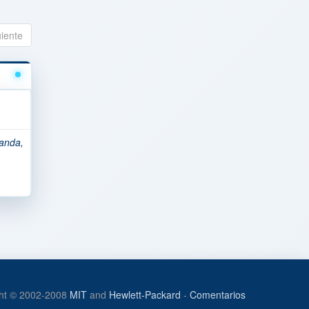
uiente
anda,
ht © 2002-2008
MIT
and
Hewlett-Packard
-
Comentarios