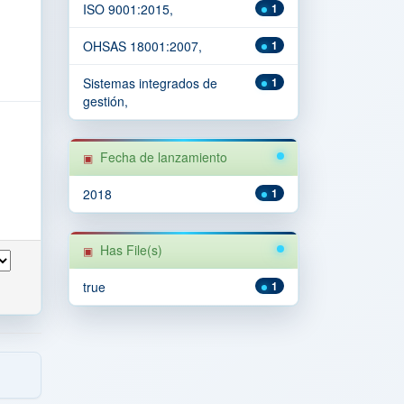
ISO 9001:2015,
1
OHSAS 18001:2007,
1
Sistemas integrados de
1
gestión,
Fecha de lanzamiento
2018
1
Has File(s)
true
1