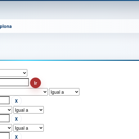
mplona