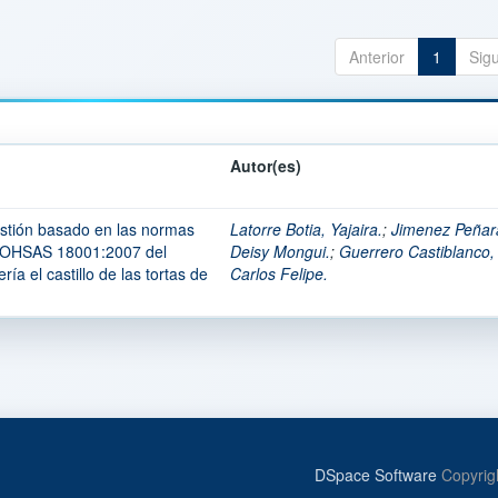
Anterior
1
Sig
Autor(es)
estión basado en las normas
Latorre Botia, Yajaira.
;
Jimenez Peñar
 OHSAS 18001:2007 del
Deisy Mongui.
;
Guerrero Castiblanco,
ía el castillo de las tortas de
Carlos Felipe.
DSpace Software
Copyrig