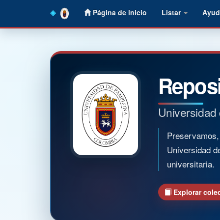
Skip
Página de inicio
Listar
Ayud
navigation
Reposi
Universidad
Preservamos, o
Universidad d
universitaria.
Explorar cole