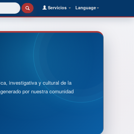
Servicios
Language
, investigativa y cultural de la
o generado por nuestra comunidad