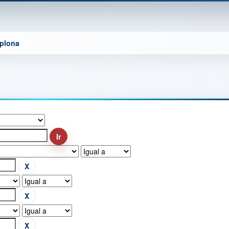
mplona