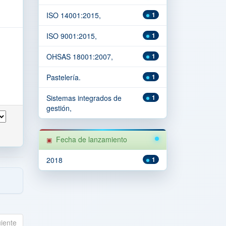
ISO 14001:2015,
1
ISO 9001:2015,
1
OHSAS 18001:2007,
1
Pastelería.
1
Sistemas integrados de
1
gestión,
Fecha de lanzamiento
2018
1
uiente