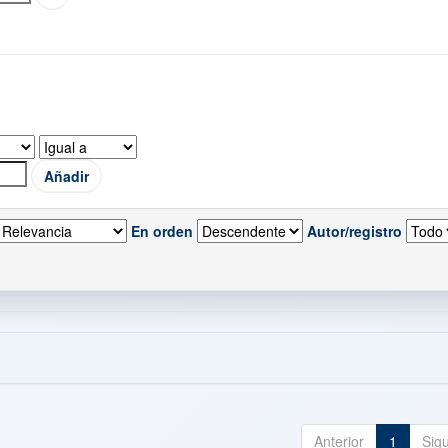
En orden
Autor/registro
Anterior
1
Sig