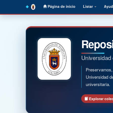
Skip
Página de inicio
Listar
Ayud
navigation
Reposi
Universidad
Preservamos, o
Universidad d
universitaria.
Explorar cole