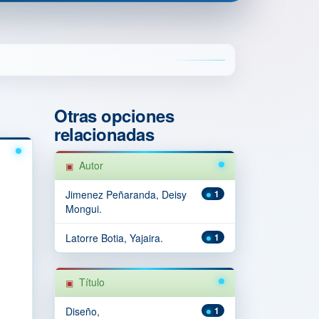
Otras opciones
relacionadas
Autor
Jimenez Peñaranda, Deisy
1
Mongui.
Latorre Botia, Yajaira.
1
Título
Diseño,
1