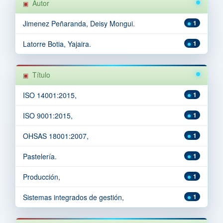
Autor
Jimenez Peñaranda, Deisy Mongui.
1
Latorre Botia, Yajaira.
1
Título
ISO 14001:2015,
1
ISO 9001:2015,
1
OHSAS 18001:2007,
1
Pastelería.
1
Producción,
1
Sistemas integrados de gestión,
1