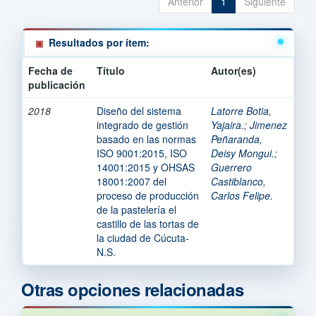
Anterior
1
Siguiente
Resultados por ítem:
Fecha de
Título
Autor(es)
publicación
2018
Diseño del sistema
Latorre Botia,
integrado de gestión
Yajaira.
;
Jimenez
basado en las normas
Peñaranda,
ISO 9001:2015, ISO
Deisy Mongui.
;
14001:2015 y OHSAS
Guerrero
18001:2007 del
Castiblanco,
proceso de producción
Carlos Felipe.
de la pastelería el
castillo de las tortas de
la ciudad de Cúcuta-
N.S.
Otras opciones relacionadas