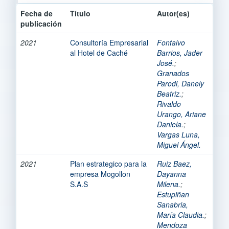
Fecha de
Título
Autor(es)
publicación
2021
Consultoría Empresarial
Fontalvo
al Hotel de Caché
Barrios, Jader
José.
;
Granados
Parodi, Danely
Beatriz.
;
Rivaldo
Urango, Ariane
Daniela.
;
Vargas Luna,
Miguel Ángel.
2021
Plan estrategico para la
Ruiz Baez,
empresa Mogollon
Dayanna
S.A.S
Milena.
;
Estupiñan
Sanabria,
María Claudia.
;
Mendoza