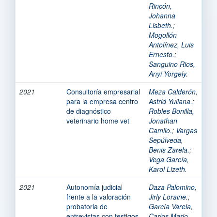
Rincón,
Johanna
Lisbeth.
;
Mogollón
Antolínez, Luis
Ernesto.
;
Sanguino Rios,
Anyi Yorgely.
2021
Consultoría empresarial
Meza Calderón,
para la empresa centro
Astrid Yuliana.
;
de diagnóstico
Robles Bonilla,
veterinario home vet
Jonathan
Camilo.
;
Vargas
Sepúlveda,
Benis Zarela.
;
Vega García,
Karol Lizeth.
2021
Autonomía judicial
Daza Palomino,
frente a la valoración
Jirly Loraine.
;
probatoria de
García Varela,
entrevistas con testigos
Carlos Mario.