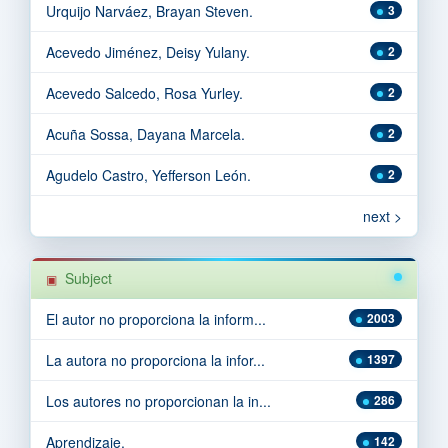
Urquijo Narváez, Brayan Steven.
3
Acevedo Jiménez, Deisy Yulany.
2
Acevedo Salcedo, Rosa Yurley.
2
Acuña Sossa, Dayana Marcela.
2
Agudelo Castro, Yefferson León.
2
next >
Subject
El autor no proporciona la inform...
2003
La autora no proporciona la infor...
1397
Los autores no proporcionan la in...
286
Aprendizaje.
142