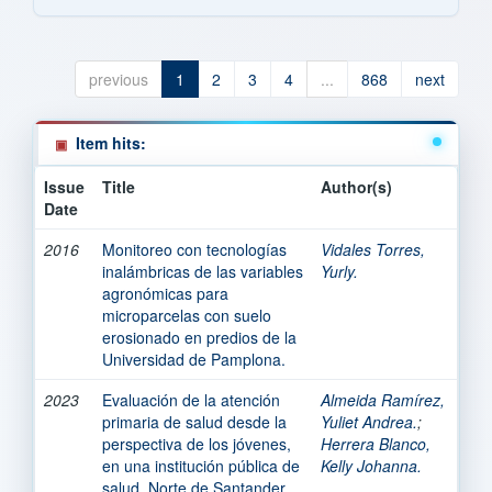
previous
1
2
3
4
...
868
next
Item hits:
Issue
Title
Author(s)
Date
2016
Monitoreo con tecnologías
Vidales Torres,
inalámbricas de las variables
Yurly.
agronómicas para
microparcelas con suelo
erosionado en predios de la
Universidad de Pamplona.
2023
Evaluación de la atención
Almeida Ramírez,
primaria de salud desde la
Yuliet Andrea.
;
perspectiva de los jóvenes,
Herrera Blanco,
en una institución pública de
Kelly Johanna.
salud, Norte de Santander