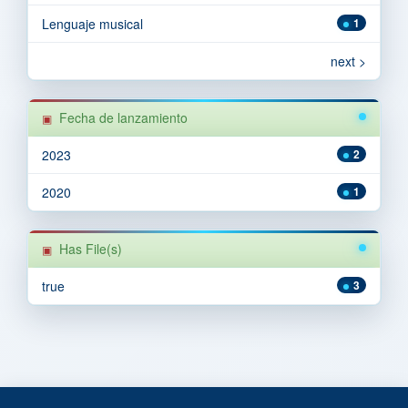
Lenguaje musical
1
next >
Fecha de lanzamiento
2023
2
2020
1
Has File(s)
true
3