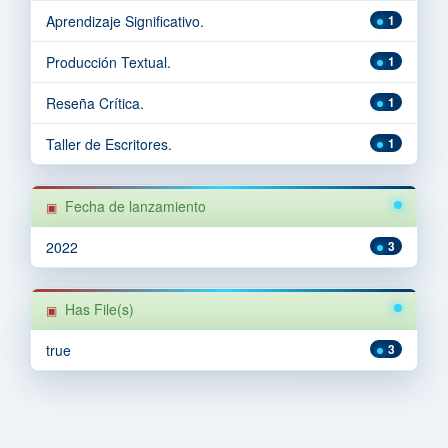
Aprendizaje Significativo.
1
Producción Textual.
1
Reseña Crítica.
1
Taller de Escritores.
1
Fecha de lanzamiento
2022
3
Has File(s)
true
3