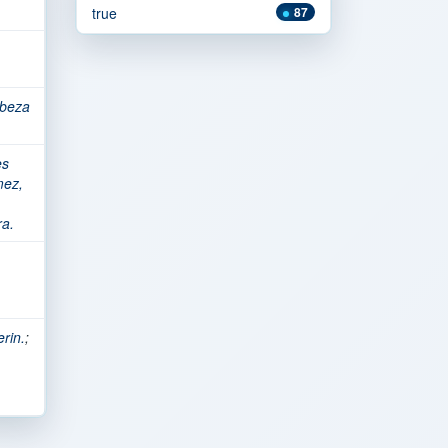
true
87
beza
es
mez,
ra.
rin.
;