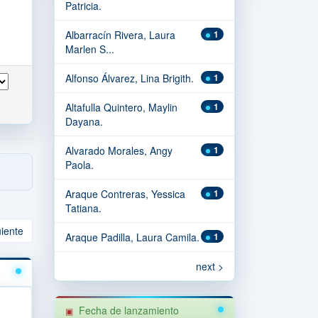
Patricia.
Albarracín Rivera, Laura
1
Marlen S...
Alfonso Álvarez, Lina Brigith.
1
Altafulla Quintero, Maylin
1
Dayana.
Alvarado Morales, Angy
1
Paola.
Araque Contreras, Yessica
1
Tatiana.
uiente
Araque Padilla, Laura Camila.
1
next >
Fecha de lanzamiento