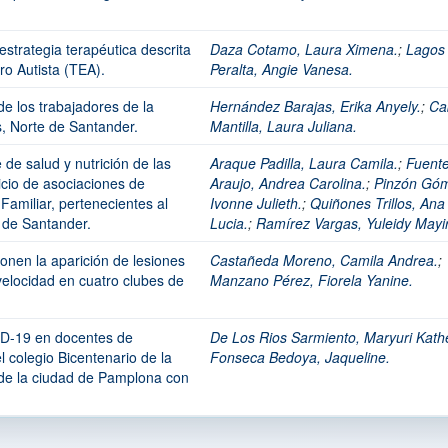
estrategia terapéutica descrita
Daza Cotamo, Laura Ximena.
;
Lagos
ro Autista (TEA).
Peralta, Angie Vanesa.
de los trabajadores de la
Hernández Barajas, Erika Anyely.
;
Ca
, Norte de Santander.
Mantilla, Laura Juliana.
e salud y nutrición de las
Araque Padilla, Laura Camila.
;
Fuent
icio de asociaciones de
Araujo, Andrea Carolina.
;
Pinzón Gó
Familiar, pertenecientes al
Ivonne Julieth.
;
Quiñones Trillos, Ana
 de Santander.
Lucia.
;
Ramírez Vargas, Yuleidy Mayi
ponen la aparición de lesiones
Castañeda Moreno, Camila Andrea.
;
 velocidad en cuatro clubes de
Manzano Pérez, Fiorela Yanine.
ID-19 en docentes de
De Los Rios Sarmiento, Maryuri Kathe
 colegio Bicentenario de la
Fonseca Bedoya, Jaqueline.
de la ciudad de Pamplona con