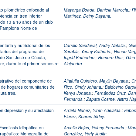
o pliométrico enfocado al
Mayorga Boada, Daniela Marcela.
;
R
tencia en tren inferior
Martínez, Deiny Dayana.
 de 13 a 16 años de un club
e Pamplona Norte de
entaria y nutricional de los
Carrillo Sandoval, Andry Natalia.
;
Gue
ciarios del programa de
Sarabia, Yenny Katherin.
;
Henao Varg
o de San José de Cúcuta,
Ingrid Katherine.
;
Romero Díaz, Gina
r, durante el primer semestre
Alejandra.
strativo del componente de
Altafulla Quintero, Maylin Dayana.
;
Cr
es de hogares comunitarios de
Rico, Cindy Johana.
;
Baldovino Carpi
uta tres.
Kerlys Johana.
;
Fernández Cruz, Dan
Fernanda.
;
Zapata Cosme, Astrid Nay
n depresión y su afectación
Arrieta Núñez, Yireh Adelaida.
;
Pabó
Flórez, Kharen Sirley.
Escoliosis Idiopática en
Archila Rojas, Yeinny Fernanda.
;
Mor
erapéutico: Monografía de
González, Yorly Judith.