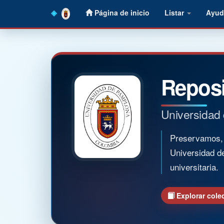
Skip
Página de inicio
Listar
Ayud
navigation
Reposi
Universidad
Preservamos, o
Universidad d
universitaria.
Explorar cole