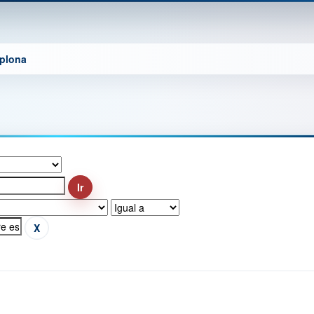
mplona