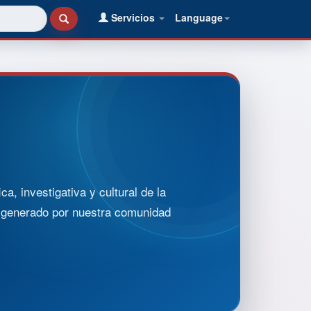
Servicios
Language
, investigativa y cultural de la
o generado por nuestra comunidad