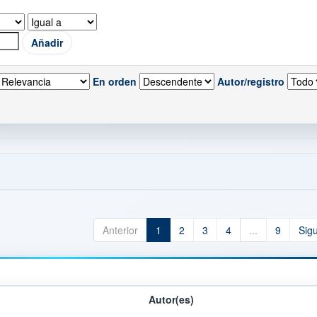
En orden
Autor/registro
Anterior
1
2
3
4
...
9
Sig
Autor(es)