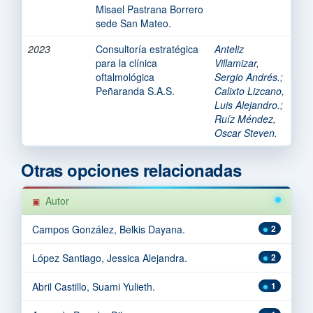
Misael Pastrana Borrero
sede San Mateo.
2023
Consultoría estratégica
Anteliz
para la clínica
Villamizar,
oftalmológica
Sergio Andrés.
;
Peñaranda S.A.S.
Calixto Lizcano,
Luis Alejandro.
;
Ruíz Méndez,
Oscar Steven.
Otras opciones relacionadas
Autor
Campos González, Belkis Dayana.
2
López Santiago, Jessica Alejandra.
2
Abril Castillo, Suami Yulieth.
1