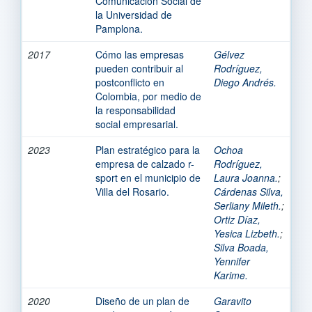
Comunicación Social de
la Universidad de
Pamplona.
2017
Cómo las empresas
Gélvez
pueden contribuir al
Rodríguez,
postconflicto en
Diego Andrés.
Colombia, por medio de
la responsabilidad
social empresarial.
2023
Plan estratégico para la
Ochoa
empresa de calzado r-
Rodríguez,
sport en el municipio de
Laura Joanna.
;
Villa del Rosario.
Cárdenas Silva,
Serliany Mileth.
;
Ortiz Díaz,
Yesica Lizbeth.
;
Silva Boada,
Yennifer
Karime.
2020
Diseño de un plan de
Garavito