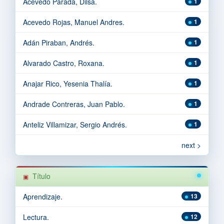
Acevedo Parada, Dilsa.
1
Acevedo Rojas, Manuel Andres.
1
Adán Piraban, Andrés.
1
Alvarado Castro, Roxana.
1
Anajar Rico, Yesenia Thalía.
1
Andrade Contreras, Juan Pablo.
1
Anteliz Villamizar, Sergio Andrés.
1
next >
Título
Aprendizaje.
13
Lectura.
12