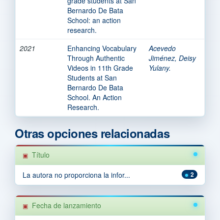
grade students at San
Bernardo De Bata
School: an action
research.
2021
Enhancing Vocabulary
Acevedo
Through Authentic
Jiménez, Deisy
Videos in 11th Grade
Yulany.
Students at San
Bernardo De Bata
School. An Action
Research.
Otras opciones relacionadas
Título
La autora no proporciona la infor...
2
Fecha de lanzamiento