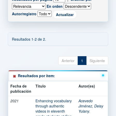
En orden
Autor/registro
Resultados 1-2 de 2.
Anterior
1
Siguiente
Resultados por ítem:
Fecha de
Título
Autor(es)
publicación
2021
Enhancing vocabulary
Acevedo
through authentic
Jiménez, Deisy
videos in eleventh
Yulany.