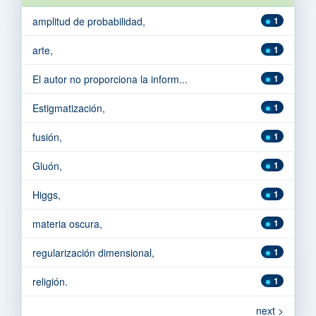
amplitud de probabilidad,
1
arte,
1
El autor no proporciona la inform...
1
Estigmatización,
1
fusión,
1
Gluón,
1
Higgs,
1
materia oscura,
1
regularización dimensional,
1
religión.
1
next >