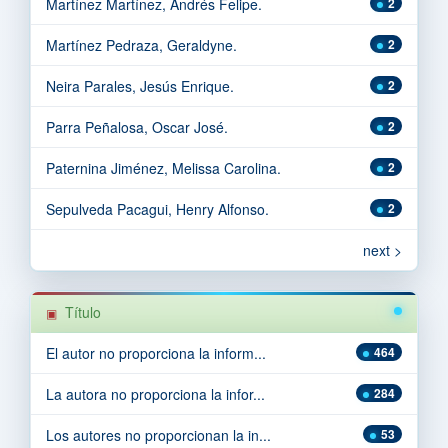
Martínez Martínez, Andrés Felipe.
2
Martínez Pedraza, Geraldyne.
2
Neira Parales, Jesús Enrique.
2
Parra Peñalosa, Oscar José.
2
Paternina Jiménez, Melissa Carolina.
2
Sepulveda Pacagui, Henry Alfonso.
2
next >
Título
El autor no proporciona la inform...
464
La autora no proporciona la infor...
284
Los autores no proporcionan la in...
53