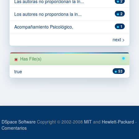
Las autoras no proporcionan la in...
2
Los autores no proporciona la in...
2
Acompañamiento Psicológico,
1
next >
Has File(s)
true
53
DSpace Software
Copyright © 2002-2008
MIT
and
Hewlett-Packard
-
Comentarios