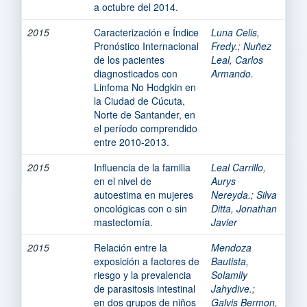
a octubre del 2014.
2015
Caracterización e Índice
Luna Celis,
Pronóstico Internacional
Fredy.
;
Nuñez
de los pacientes
Leal, Carlos
diagnosticados con
Armando.
Linfoma No Hodgkin en
la Ciudad de Cúcuta,
Norte de Santander, en
el período comprendido
entre 2010-2013.
2015
Influencia de la familia
Leal Carrillo,
en el nivel de
Aurys
autoestima en mujeres
Nereyda.
;
Silva
oncológicas con o sin
Ditta, Jonathan
mastectomía.
Javier
2015
Relación entre la
Mendoza
exposición a factores de
Bautista,
riesgo y la prevalencia
Solamlly
de parasitosis intestinal
Jahydive.
;
en dos grupos de niños
Galvis Bermon,