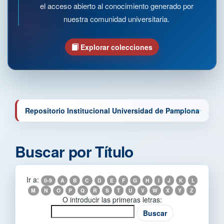
el acceso abierto al conocimiento generado por
nuestra comunidad universitaria.
Explorar colecciones
Repositorio Institucional Universidad de Pamplona
Buscar por Título
Ir a:
0-9
A
B
C
D
E
F
G
H
I
J
K
L
M
N
O
P
Q
R
S
T
U
V
W
X
Y
Z
O introducir las primeras letras: