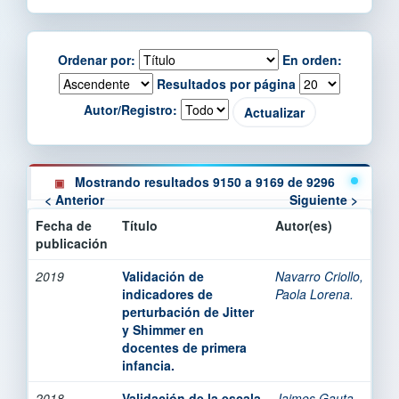
Ordenar por:
En orden:
Resultados por página
Autor/Registro:
Mostrando resultados 9150 a 9169 de 9296
< Anterior
Siguiente >
Fecha de
Título
Autor(es)
publicación
2019
Validación de
Navarro Criollo,
indicadores de
Paola Lorena.
perturbación de Jitter
y Shimmer en
docentes de primera
infancia.
2018
Validación de la escala
Jaimes Gauta,