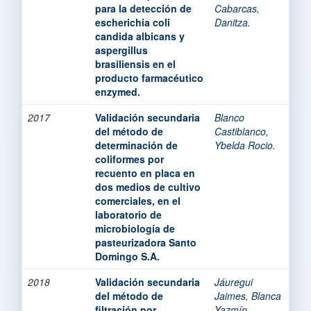
para la detección de
Cabarcas,
escherichia coli
Danitza.
candida albicans y
aspergillus
brasiliensis en el
producto farmacéutico
enzymed.
2017
Validación secundaria
Blanco
del método de
Castiblanco,
determinación de
Ybelda Rocio.
coliformes por
recuento en placa en
dos medios de cultivo
comerciales, en el
laboratorio de
microbiología de
pasteurizadora Santo
Domingo S.A.
2018
Validación secundaria
Jáuregui
del método de
Jaimes, Blanca
filtración por
Yazmín.