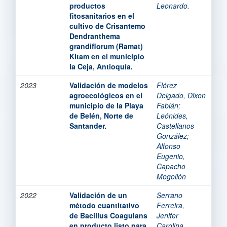
productos
Leonardo.
fitosanitarios en el
cultivo de Crisantemo
Dendranthema
grandiflorum (Ramat)
Kitam en el municipio
la Ceja, Antioquía.
2023
Validación de modelos
Flórez
agroecológicos en el
Delgado, Dixon
municipio de la Playa
Fabián
;
de Belén, Norte de
Leónides,
Santander.
Castellanos
González
;
Alfonso
Eugenio,
Capacho
Mogollón
2022
Validación de un
Serrano
método cuantitativo
Ferreira,
de Bacillus Coagulans
Jenifer
en producto listo para
Carolina.