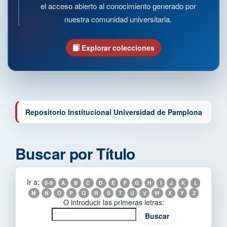
el acceso abierto al conocimiento generado por
nuestra comunidad universitaria.
Explorar colecciones
Repositorio Institucional Universidad de Pamplona
Buscar por Título
Ir a:
0-9
A
B
C
D
E
F
G
H
I
J
K
L
M
N
O
P
Q
R
S
T
U
V
W
X
Y
Z
O introducir las primeras letras: