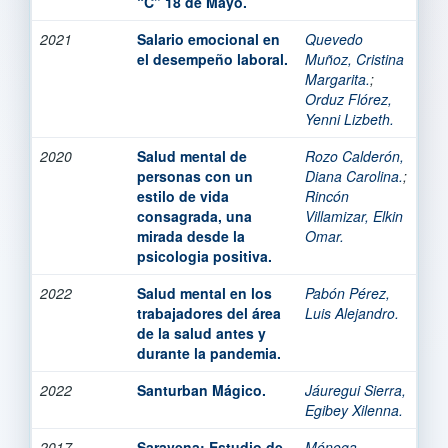
“C” 18 de Mayo.
2021
Salario emocional en
Quevedo
el desempeño laboral.
Muñoz, Cristina
Margarita.
;
Orduz Flórez,
Yenni Lizbeth.
2020
Salud mental de
Rozo Calderón,
personas con un
Diana Carolina.
;
estilo de vida
Rincón
consagrada, una
Villamizar, Elkin
mirada desde la
Omar.
psicologia positiva.
2022
Salud mental en los
Pabón Pérez,
trabajadores del área
Luis Alejandro.
de la salud antes y
durante la pandemia.
2022
Santurban Mágico.
Jáuregui Sierra,
Egibey Xilenna.
2017
Saravena: Estudio de
Mónoga