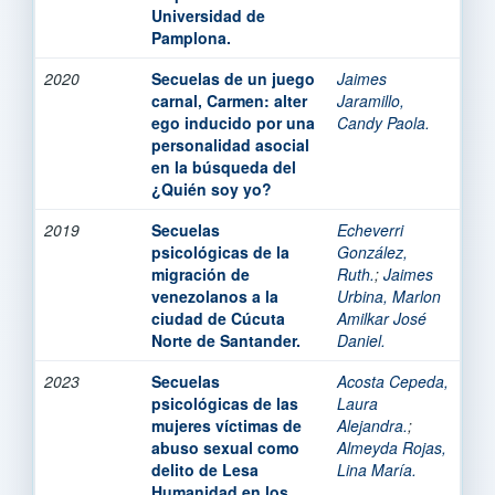
Universidad de
Pamplona.
2020
Secuelas de un juego
Jaimes
carnal, Carmen: alter
Jaramillo,
ego inducido por una
Candy Paola.
personalidad asocial
en la búsqueda del
¿Quién soy yo?
2019
Secuelas
Echeverri
psicológicas de la
González,
migración de
Ruth.
;
Jaimes
venezolanos a la
Urbina, Marlon
ciudad de Cúcuta
Amilkar José
Norte de Santander.
Daniel.
2023
Secuelas
Acosta Cepeda,
psicológicas de las
Laura
mujeres víctimas de
Alejandra.
;
abuso sexual como
Almeyda Rojas,
delito de Lesa
Lina María.
Humanidad en los