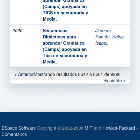
(Camps) apoyada en
TICS en secundaria y
Media.
2020
Secuencias
Jiménez
Didácticas para
Ramón, Reina
aprender Gramática
Isabel.
(Camps) apoyada en
Tics en secundaria y
Media.
< Anterior
Mostrando resultados 8542 a 8561 de 9296
Siguiente >
DSpace Software
Copyright © 2002-2008
MIT
and
Hewlett-Packard
-
Comentarios