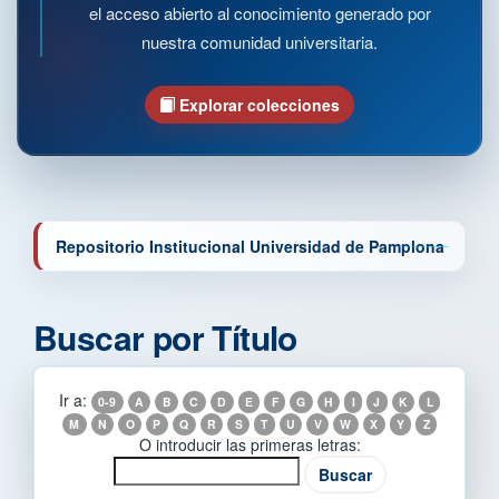
el acceso abierto al conocimiento generado por
nuestra comunidad universitaria.
Explorar colecciones
Repositorio Institucional Universidad de Pamplona
Buscar por Título
Ir a:
0-9
A
B
C
D
E
F
G
H
I
J
K
L
M
N
O
P
Q
R
S
T
U
V
W
X
Y
Z
O introducir las primeras letras: