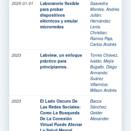
2025-01-01
Laboratorio flexible
Saavedra
para probar
Montes, Andrés
dispositivos
Julián
;
eléctricos y emular
Hernández
microrredes
Lenis,
Christian
;
Ramos Paja,
Carlos Andrés
2023
Labview, un enfoque
Torres Chávez,
práctico para
Ivaldo
;
Mejía
principiantes.
Bugallo, Diego
Armando
;
Suárez
Villamizar,
Wilson Andrés
2023
El Lado Oscuro De
Bacca
Las Redes Sociales:
Sánchez,
Como La Busqueda
Geider
De La Conexión
Alexander.
Virtual Puede Afectar
La Salud Mental.