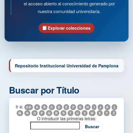
el acceso abierto al conocimiento generado por
nuestra comunidad universitaria.
Explorar colecciones
Repositorio Institucional Universidad de Pamplona
Buscar por Título
Ir a:
0-9
A
B
C
D
E
F
G
H
I
J
K
L
M
N
O
P
Q
R
S
T
U
V
W
X
Y
Z
O introducir las primeras letras: