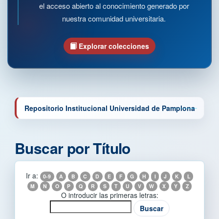
el acceso abierto al conocimiento generado por
nuestra comunidad universitaria.
Explorar colecciones
Repositorio Institucional Universidad de Pamplona
Buscar por Título
Ir a:
0-9
A
B
C
D
E
F
G
H
I
J
K
L
M
N
O
P
Q
R
S
T
U
V
W
X
Y
Z
O introducir las primeras letras: