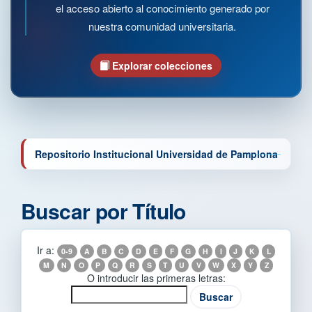
el acceso abierto al conocimiento generado por
nuestra comunidad universitaria.
Explorar colecciones
Repositorio Institucional Universidad de Pamplona
Buscar por Título
Ir a:
0-9
A
B
C
D
E
F
G
H
I
J
K
L
M
N
O
P
Q
R
S
T
U
V
W
X
Y
Z
O introducir las primeras letras: