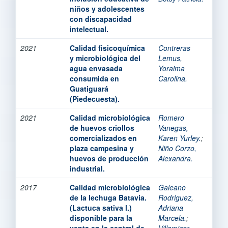
niños y adolescentes
con discapacidad
intelectual.
2021
Calidad fisicoquímica
Contreras
y microbiológica del
Lemus,
agua envasada
Yoraima
consumida en
Carolina.
Guatiguará
(Piedecuesta).
2021
Calidad microbiológica
Romero
de huevos criollos
Vanegas,
comercializados en
Karen Yurley.
;
plaza campesina y
Niño Corzo,
huevos de producción
Alexandra.
industrial.
2017
Calidad microbiológica
Galeano
de la lechuga Batavia.
Rodriguez,
(Lactuca sativa l.)
Adriana
disponible para la
Marcela.
;
venta en la central de
Villamizar