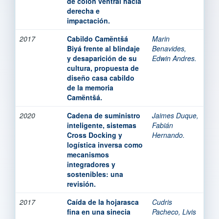
de colon ventral hacia
derecha e
impactación.
2017
Cabildo Camëntšá
Marin
Biyá frente al blindaje
Benavides,
y desaparición de su
Edwin Andres.
cultura, propuesta de
diseño casa cabildo
de la memoria
Camëntšá.
2020
Cadena de suministro
Jaimes Duque,
inteligente, sistemas
Fabián
Cross Docking y
Hernando.
logística inversa como
mecanismos
integradores y
sostenibles: una
revisión.
2017
Caída de la hojarasca
Cudris
fina en una sinecia
Pacheco, Livis