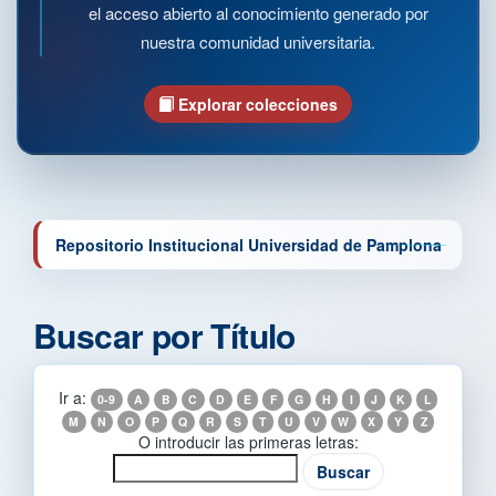
el acceso abierto al conocimiento generado por
nuestra comunidad universitaria.
Explorar colecciones
Repositorio Institucional Universidad de Pamplona
Buscar por Título
Ir a:
0-9
A
B
C
D
E
F
G
H
I
J
K
L
M
N
O
P
Q
R
S
T
U
V
W
X
Y
Z
O introducir las primeras letras: