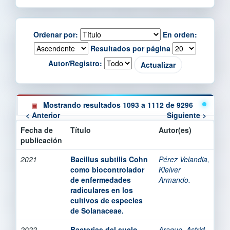
Ordenar por:
En orden:
Resultados por página
Autor/Registro:
Mostrando resultados 1093 a 1112 de 9296
< Anterior
Siguiente >
Fecha de
Título
Autor(es)
publicación
2021
Bacillus subtilis Cohn
Pérez Velandia,
como biocontrolador
Kleiver
de enfermedades
Armando.
radiculares en los
cultivos de especies
de Solanaceae.
2022
Bacterias del suelo
Araque, Astrid