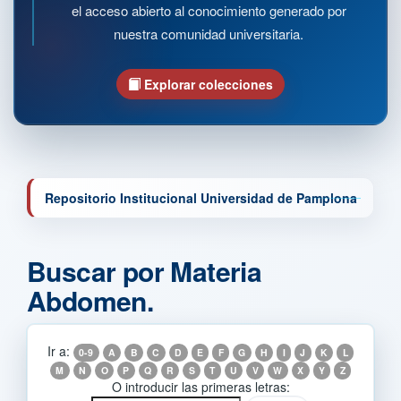
el acceso abierto al conocimiento generado por
nuestra comunidad universitaria.
Explorar colecciones
Repositorio Institucional Universidad de Pamplona
Buscar por Materia
Abdomen.
Ir a:
0-9
A
B
C
D
E
F
G
H
I
J
K
L
M
N
O
P
Q
R
S
T
U
V
W
X
Y
Z
O introducir las primeras letras: