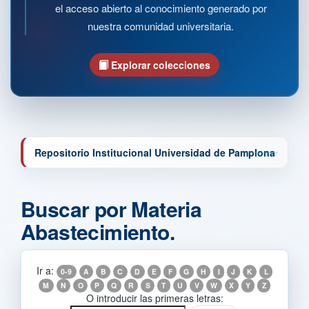
el acceso abierto al conocimiento generado por
nuestra comunidad universitaria.
Explorar colecciones
Repositorio Institucional Universidad de Pamplona
Buscar por Materia
Abastecimiento.
Ir a:
0-9
A
B
C
D
E
F
G
H
I
J
K
L
M
N
O
P
Q
R
S
T
U
V
W
X
Y
Z
O introducir las primeras letras: