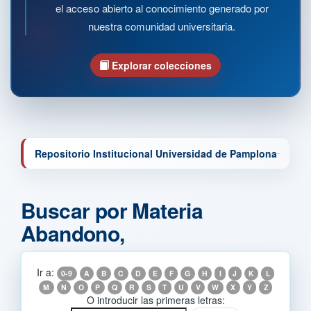
el acceso abierto al conocimiento generado por
nuestra comunidad universitaria.
Explorar colecciones
Repositorio Institucional Universidad de Pamplona
Buscar por Materia
Abandono,
Ir a:
0-9
A
B
C
D
E
F
G
H
I
J
K
L
M
N
O
P
Q
R
S
T
U
V
W
X
Y
Z
O introducir las primeras letras: