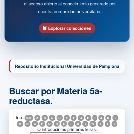
el acceso abierto al conocimiento generado por
nuestra comunidad universitaria.
Explorar colecciones
Repositorio Institucional Universidad de Pamplona
Buscar por Materia 5a-
reductasa.
Ir a:
0-9
A
B
C
D
E
F
G
H
I
J
K
L
M
N
O
P
Q
R
S
T
U
V
W
X
Y
Z
O introducir las primeras letras: