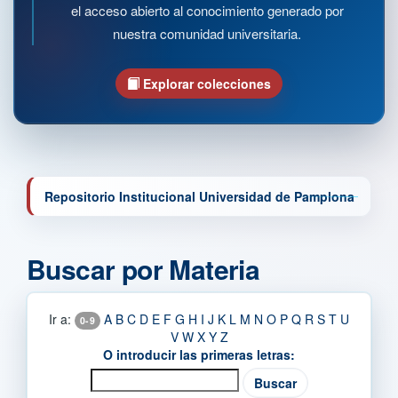
el acceso abierto al conocimiento generado por
nuestra comunidad universitaria.
Explorar colecciones
Repositorio Institucional Universidad de Pamplona
Buscar por Materia
Ir a:
A
B
C
D
E
F
G
H
I
J
K
L
M
N
O
P
Q
R
S
T
U
0-9
V
W
X
Y
Z
O introducir las primeras letras: