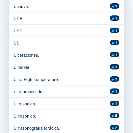
Uchuva.
1
UDP.
1
UHT.
1
UI.
1
Ulceraciones.
1
Ultímate.
1
Ultra High Temperature.
1
Ultraprocesados.
1
Ultrasonido,
1
Ultrasonido.
5
Ultrasonografía torácica.
2