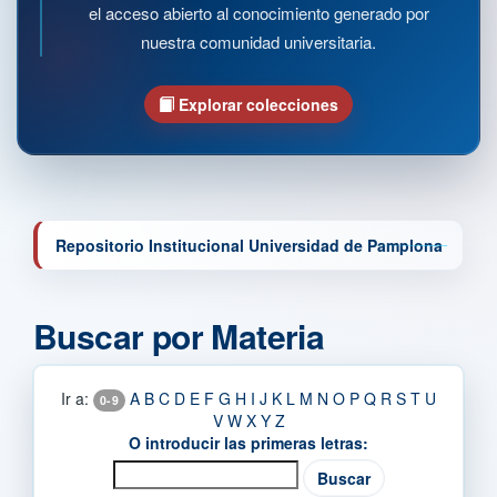
el acceso abierto al conocimiento generado por
nuestra comunidad universitaria.
Explorar colecciones
Repositorio Institucional Universidad de Pamplona
Buscar por Materia
Ir a:
A
B
C
D
E
F
G
H
I
J
K
L
M
N
O
P
Q
R
S
T
U
0-9
V
W
X
Y
Z
O introducir las primeras letras: