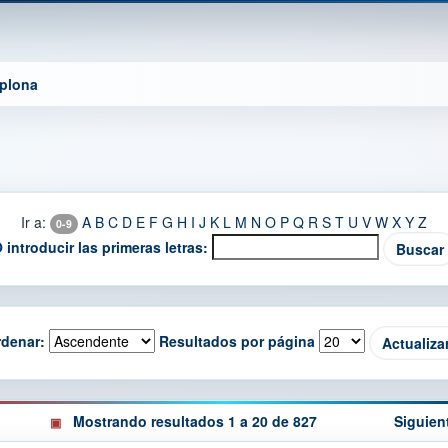
mplona
Ir a:
A
B
C
D
E
F
G
H
I
J
K
L
M
N
O
P
Q
R
S
T
U
V
W
X
Y
Z
0-9
 introducir las primeras letras:
denar:
Resultados por página
Mostrando resultados 1 a 20 de 827
Siguien