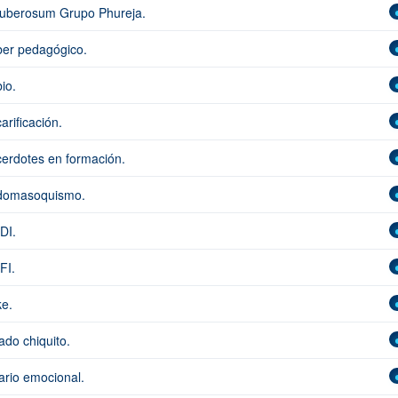
tuberosum Grupo Phureja.
er pedagógico.
io.
arificación.
erdotes en formación.
domasoquismo.
DI.
FI.
e.
ado chiquito.
ario emocional.