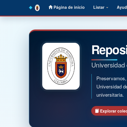
Skip
Página de inicio
Listar
Ayud
navigation
Reposi
Universidad
Preservamos, o
Universidad d
universitaria.
Explorar cole