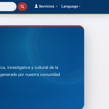
Servicios
Language
, investigativa y cultural de la
o generado por nuestra comunidad