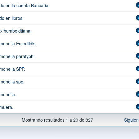
do en la cuenta Bancaria.
do en libros.
ix humboldtiana.
monella Enteritidis,
monella paratyphi,
monella SPP.
monella spp.
monella.
muera.
Mostrando resultados 1 a 20 de 827
Siguien