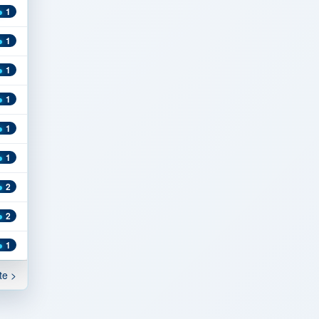
1
1
1
1
1
1
2
2
1
te >