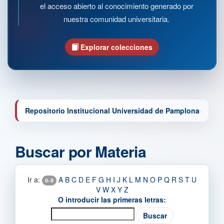
el acceso abierto al conocimiento generado por
nuestra comunidad universitaria.
Explorar colecciones
Repositorio Institucional Universidad de Pamplona
Buscar por Materia
Ir a:
A
B
C
D
E
F
G
H
I
J
K
L
M
N
O
P
Q
R
S
T
U
0-9
V
W
X
Y
Z
O introducir las primeras letras: