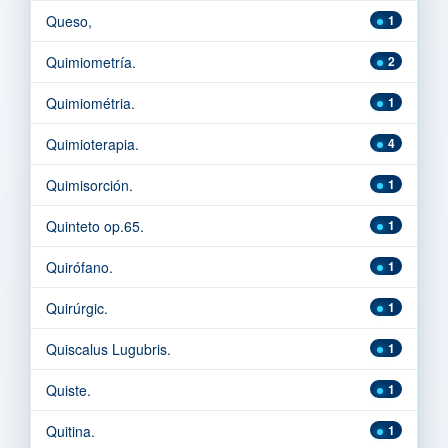
Queso,
1
Quimiometría.
2
Quimiométria.
1
Quimioterapia.
4
Quimisorción.
1
Quinteto op.65.
1
Quirófano.
1
Quirúrgic.
1
Quiscalus Lugubris.
1
Quiste.
1
Quitina.
1