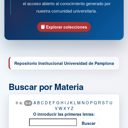
el acceso abierto al conocimiento generado por
nuestra comunidad universitaria.
Explorar colecciones
Repositorio Institucional Universidad de Pamplona
Buscar por Materia
Ir a:
A
B
C
D
E
F
G
H
I
J
K
L
M
N
O
P
Q
R
S
T
U
0-9
V
W
X
Y
Z
O introducir las primeras letras: