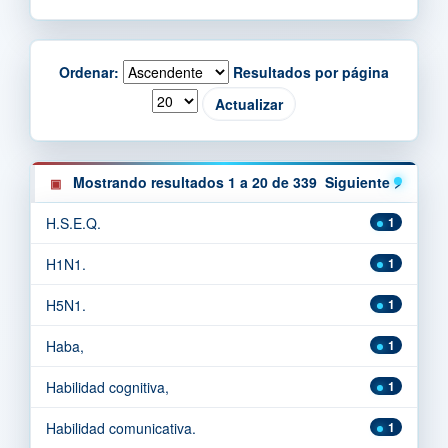
Ordenar:
Resultados por página
Mostrando resultados 1 a 20 de 339
Siguiente >
H.S.E.Q.
1
H1N1.
1
H5N1.
1
Haba,
1
Habilidad cognitiva,
1
Habilidad comunicativa.
1