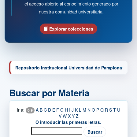
el acceso abierto al conocimiento generado por
nuestra comunidad universitaria.
Explorar colecciones
Repositorio Institucional Universidad de Pamplona
Buscar por Materia
Ir a:
A
B
C
D
E
F
G
H
I
J
K
L
M
N
O
P
Q
R
S
T
U
0-9
V
W
X
Y
Z
O introducir las primeras letras: