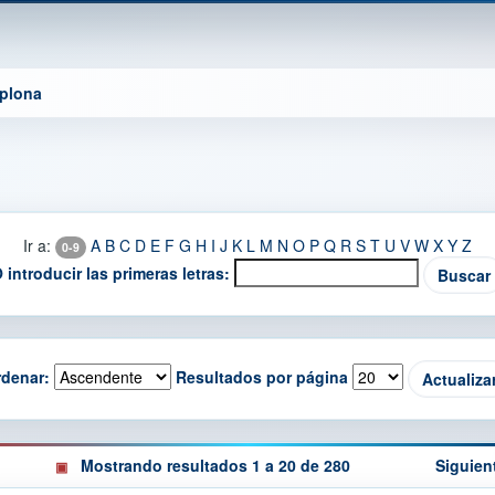
mplona
Ir a:
A
B
C
D
E
F
G
H
I
J
K
L
M
N
O
P
Q
R
S
T
U
V
W
X
Y
Z
0-9
 introducir las primeras letras:
denar:
Resultados por página
Mostrando resultados 1 a 20 de 280
Siguien