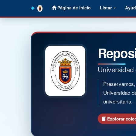
Skip
Página de inicio
Listar
Ayud
navigation
Reposi
Universidad
Preservamos, o
Universidad d
universitaria.
Explorar cole