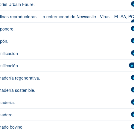
riel Urbain Fauré.
linas reproductoras - La enfermedad de Newcastle - Virus – ELISA, P
ponero.
pón,
ificación
ificación.
adería regenerativa.
adería sostenible.
adería.
nadero.
ado bovino.