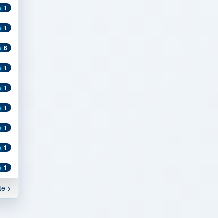
1
1
6
1
1
1
1
1
1
te >