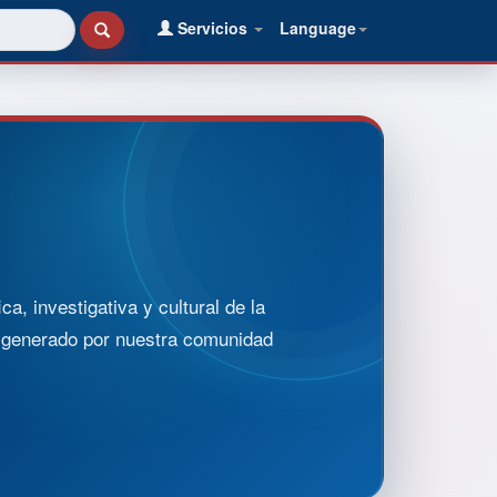
Servicios
Language
, investigativa y cultural de la
o generado por nuestra comunidad