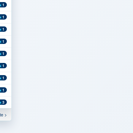
1
1
1
1
1
1
1
1
3
te >