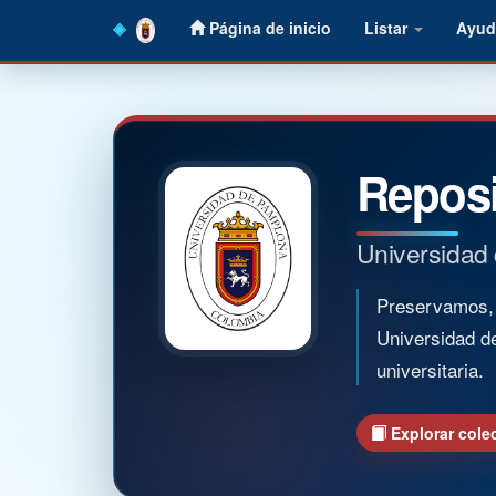
Skip
Página de inicio
Listar
Ayud
navigation
Reposi
Universidad
Preservamos, o
Universidad d
universitaria.
Explorar cole