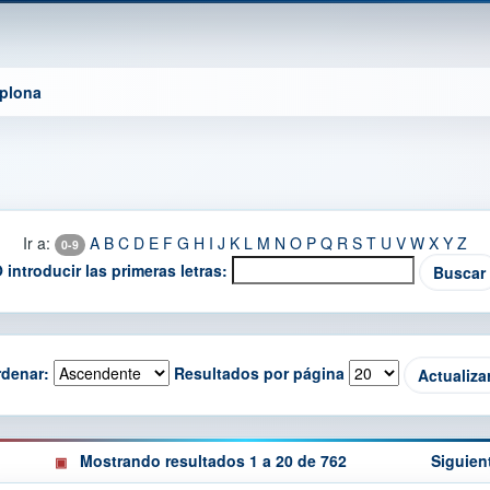
mplona
Ir a:
A
B
C
D
E
F
G
H
I
J
K
L
M
N
O
P
Q
R
S
T
U
V
W
X
Y
Z
0-9
 introducir las primeras letras:
denar:
Resultados por página
Mostrando resultados 1 a 20 de 762
Siguien