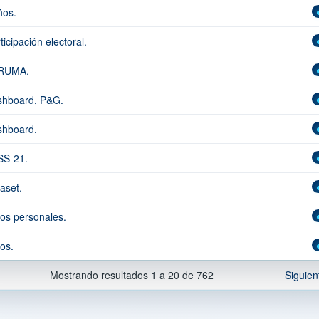
os.
ticipación electoral.
RUMA.
hboard, P&G.
hboard.
SS-21.
aset.
os personales.
os.
Mostrando resultados 1 a 20 de 762
Siguien