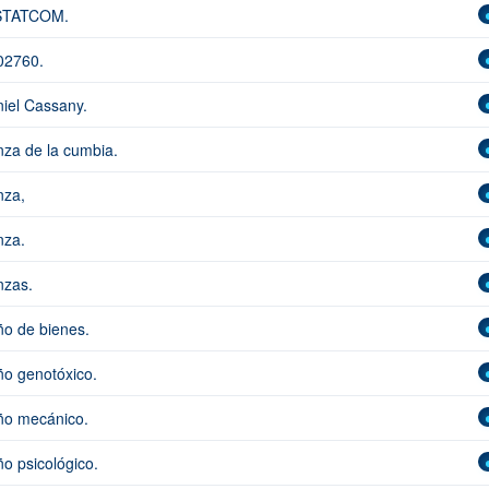
STATCOM.
02760.
iel Cassany.
za de la cumbia.
za,
za.
zas.
o de bienes.
o genotóxico.
o mecánico.
o psicológico.