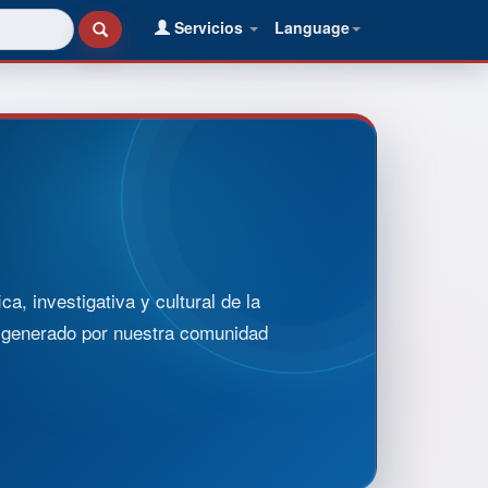
Servicios
Language
, investigativa y cultural de la
o generado por nuestra comunidad