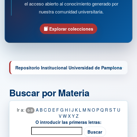
el acceso abierto al conocimiento generado por
nuestra comunidad universitaria.
Explorar colecciones
Repositorio Institucional Universidad de Pamplona
Buscar por Materia
Ir a:
A
B
C
D
E
F
G
H
I
J
K
L
M
N
O
P
Q
R
S
T
U
0-9
V
W
X
Y
Z
O introducir las primeras letras: