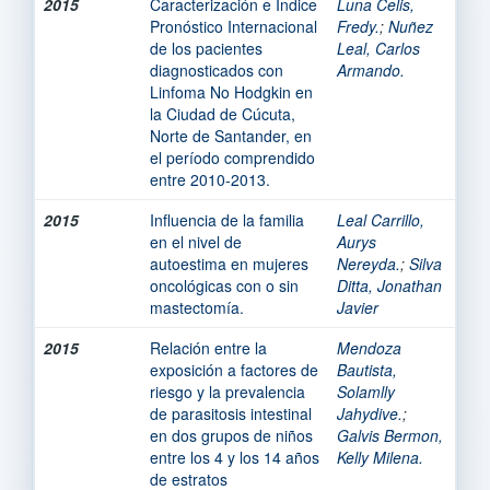
2015
Caracterización e Índice
Luna Celis,
Pronóstico Internacional
Fredy.
;
Nuñez
de los pacientes
Leal, Carlos
diagnosticados con
Armando.
Linfoma No Hodgkin en
la Ciudad de Cúcuta,
Norte de Santander, en
el período comprendido
entre 2010-2013.
2015
Influencia de la familia
Leal Carrillo,
en el nivel de
Aurys
autoestima en mujeres
Nereyda.
;
Silva
oncológicas con o sin
Ditta, Jonathan
mastectomía.
Javier
2015
Relación entre la
Mendoza
exposición a factores de
Bautista,
riesgo y la prevalencia
Solamlly
de parasitosis intestinal
Jahydive.
;
en dos grupos de niños
Galvis Bermon,
entre los 4 y los 14 años
Kelly Milena.
de estratos