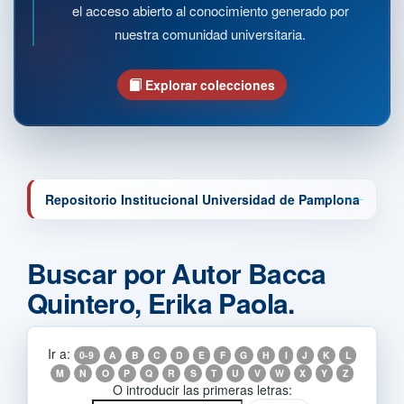
el acceso abierto al conocimiento generado por
nuestra comunidad universitaria.
Explorar colecciones
Repositorio Institucional Universidad de Pamplona
Buscar por Autor Bacca
Quintero, Erika Paola.
Ir a:
0-9
A
B
C
D
E
F
G
H
I
J
K
L
M
N
O
P
Q
R
S
T
U
V
W
X
Y
Z
O introducir las primeras letras: