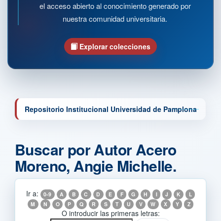
el acceso abierto al conocimiento generado por
nuestra comunidad universitaria.
Explorar colecciones
Repositorio Institucional Universidad de Pamplona
Buscar por Autor Acero
Moreno, Angie Michelle.
Ir a:
0-9
A
B
C
D
E
F
G
H
I
J
K
L
M
N
O
P
Q
R
S
T
U
V
W
X
Y
Z
O introducir las primeras letras: