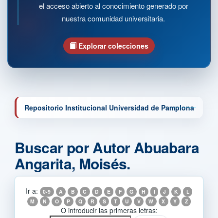
el acceso abierto al conocimiento generado por
nuestra comunidad universitaria.
Explorar colecciones
Repositorio Institucional Universidad de Pamplona
Buscar por Autor Abuabara
Angarita, Moisés.
Ir a:
0-9
A
B
C
D
E
F
G
H
I
J
K
L
M
N
O
P
Q
R
S
T
U
V
W
X
Y
Z
O introducir las primeras letras: