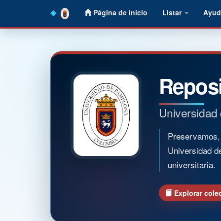
Skip
Página de inicio
Listar
Ayud
navigation
Reposi
Universidad
Preservamos, o
Universidad d
universitaria.
Explorar cole