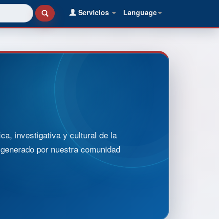
Servicios
Language
, investigativa y cultural de la
o generado por nuestra comunidad