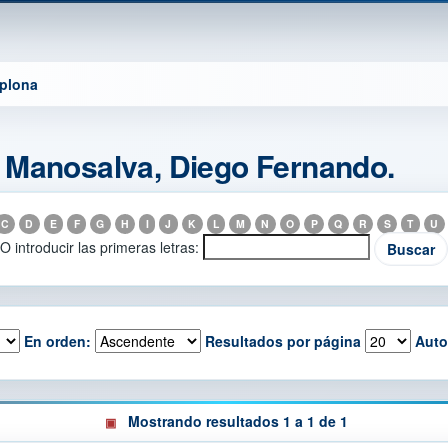
mplona
 Manosalva, Diego Fernando.
C
D
E
F
G
H
I
J
K
L
M
N
O
P
Q
R
S
T
U
O introducir las primeras letras:
En orden:
Resultados por página
Auto
Mostrando resultados 1 a 1 de 1