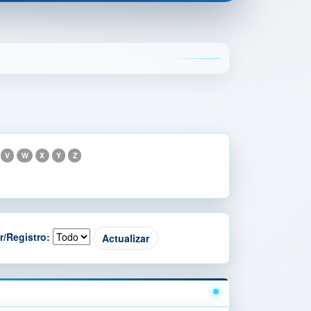
V
W
X
Y
Z
r/Registro: