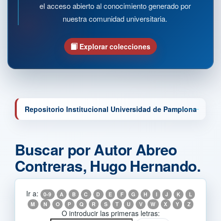
el acceso abierto al conocimiento generado por
nuestra comunidad universitaria.
Explorar colecciones
Repositorio Institucional Universidad de Pamplona
Buscar por Autor Abreo
Contreras, Hugo Hernando.
Ir a:
0-9
A
B
C
D
E
F
G
H
I
J
K
L
M
N
O
P
Q
R
S
T
U
V
W
X
Y
Z
O introducir las primeras letras: