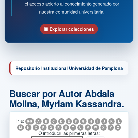
el acceso abierto al conocimiento generado por
nuestra comunidad universitaria.
Explorar colecciones
Repositorio Institucional Universidad de Pamplona
Buscar por Autor Abdala
Molina, Myriam Kassandra.
Ir a:
0-9
A
B
C
D
E
F
G
H
I
J
K
L
M
N
O
P
Q
R
S
T
U
V
W
X
Y
Z
O introducir las primeras letras: