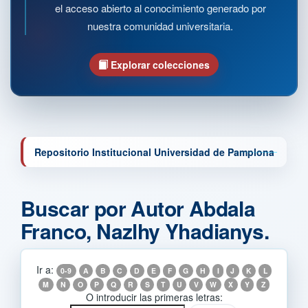
el acceso abierto al conocimiento generado por
nuestra comunidad universitaria.
Explorar colecciones
Repositorio Institucional Universidad de Pamplona
Buscar por Autor Abdala
Franco, Nazlhy Yhadianys.
Ir a:
0-9
A
B
C
D
E
F
G
H
I
J
K
L
M
N
O
P
Q
R
S
T
U
V
W
X
Y
Z
O introducir las primeras letras: