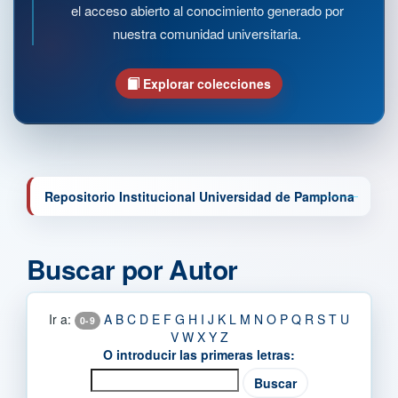
el acceso abierto al conocimiento generado por
nuestra comunidad universitaria.
Explorar colecciones
Repositorio Institucional Universidad de Pamplona
Buscar por Autor
Ir a:
A
B
C
D
E
F
G
H
I
J
K
L
M
N
O
P
Q
R
S
T
U
0-9
V
W
X
Y
Z
O introducir las primeras letras: