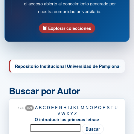
el acceso abierto al conocimiento generado por
nuestra comunidad universitaria.
Explorar colecciones
Repositorio Institucional Universidad de Pamplona
Buscar por Autor
Ir a:
A
B
C
D
E
F
G
H
I
J
K
L
M
N
O
P
Q
R
S
T
U
0-9
V
W
X
Y
Z
O introducir las primeras letras: