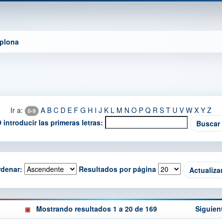
mplona
Ir a:
A
B
C
D
E
F
G
H
I
J
K
L
M
N
O
P
Q
R
S
T
U
V
W
X
Y
Z
0-9
 introducir las primeras letras:
denar:
Resultados por página
Mostrando resultados 1 a 20 de 169
Siguien