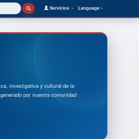
Servicios
Language
, investigativa y cultural de la
o generado por nuestra comunidad