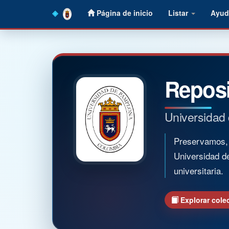
Skip
Página de inicio
Listar
Ayud
navigation
Reposi
Universidad
Preservamos, o
Universidad d
universitaria.
Explorar cole