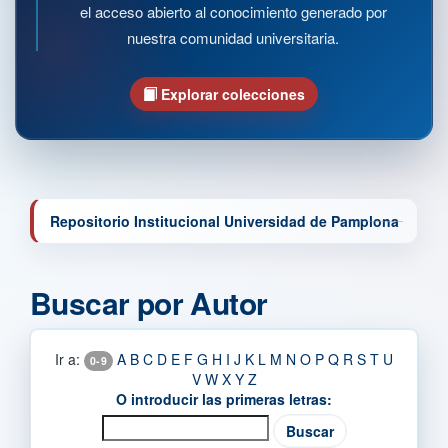
el acceso abierto al conocimiento generado por
nuestra comunidad universitaria.
Explorar colecciones
Repositorio Institucional Universidad de Pamplona
Buscar por Autor
Ir a:
A
B
C
D
E
F
G
H
I
J
K
L
M
N
O
P
Q
R
S
T
U
0-9
V
W
X
Y
Z
O introducir las primeras letras: