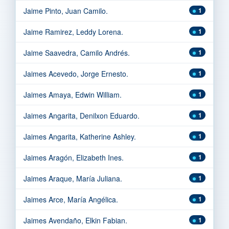
Jaime Pinto, Juan Camilo.
1
Jaime Ramirez, Leddy Lorena.
1
Jaime Saavedra, Camilo Andrés.
1
Jaimes Acevedo, Jorge Ernesto.
1
Jaimes Amaya, Edwin William.
1
Jaimes Angarita, Denilxon Eduardo.
1
Jaimes Angarita, Katherine Ashley.
1
Jaimes Aragón, Elizabeth Ines.
1
Jaimes Araque, María Juliana.
1
Jaimes Arce, María Angélica.
1
Jaimes Avendaño, Elkin Fabian.
1