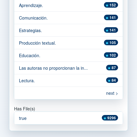
Aprendizaje.
152
Comunicación.
141
Estrategias.
141
Producción textual.
105
Educación.
102
Las autoras no proporcionan la in...
87
Lectura.
84
next >
Has File(s)
true
9296